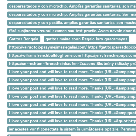
desparasitados y con microchip. Amplías garantías sanitarias. son ma
desparasitados y con microchip. Amplias garantías sanitarias. Son 
desparasitados y con pastilla. amplias garantías sanitarias. son ma
fără susținerea vreunui examen sau test practic. Avem nevoie doar 
Gatitos Bengala
gatitos maine coon Regalo loro guacamayos
https://vairuotojopazymejimaslegaliai.com/ https://gatitosparaadopci
https://williamsfrenchbulldoghome.com https://jerryfrenchiepups.co
https://xn--echten-fhrerscheinkaufen-2sc.com/ Skutečný řidičský p
I love your post and will love to read more. Thanks [URL=&amp
I love your post and will love to read more. Thanks [URL=&amp;
I love your post and will love to read more. Thanks [URL=&amp;
I love your post and will love to read more. Thanks [URL=&amp;
I love your post and will love to read more. Thanks [URL=&amp;a
I love your post and will love to read more. Thanks [URL=&amp;q
I love your post and will love to read more. Thanks [URL=&quot;h
iar acestea vor fi conectate la sistem în următoarele opt zile. Permisu