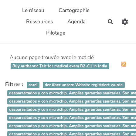
Aller au contenu principal
Le réseau
Cartographie
Ressources
Agenda
Recherch
Pilotage
Aucune page trouvée avec le mot clé
.
Buy authentic Telc for medical exam B2-C1 in India
Filtrer :
corel
der über unsere Website registriert wurde
desparasitados y con microchip. Amplias garantías sanitarias.
desparasitados y con microchip. Amplias garantías sanitarias.
desparasitados y con microchip. Amplias garantías sanitarias. 
desparasitados y con microchip. Amplias garantías sanitarias. 
desparasitados y con microchip. Amplias garantías sanitarias. S
desparasitados y con microchip. Amplias garantías sanitarias. So