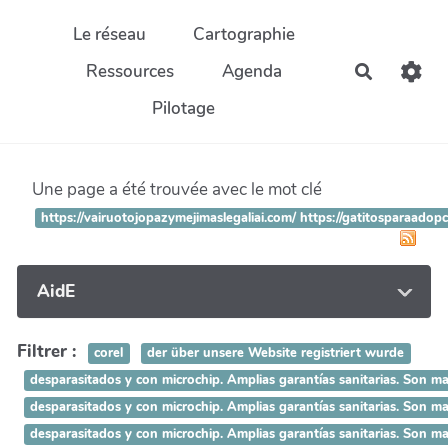
Aller au contenu principal
Le réseau
Cartographie
Ressources
Agenda
Recherch
Pilotage
Une page a été trouvée avec le mot clé
https://vairuotojopazymejimaslegaliai.com/ https://gatitosparaadop
AidE
Filtrer :
corel
der über unsere Website registriert wurde
desparasitados y con microchip. Amplias garantías sanitarias.
desparasitados y con microchip. Amplias garantías sanitarias.
desparasitados y con microchip. Amplias garantías sanitarias. 