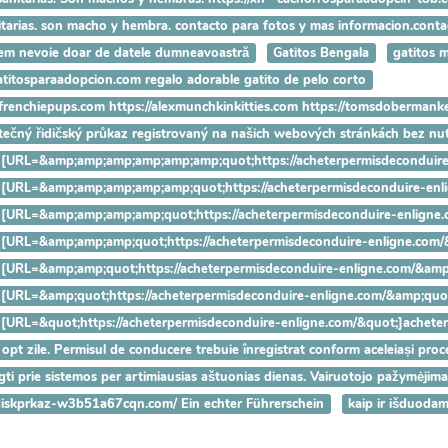
anitarias. son macho y hembra. contacto para fotos y mas informacion.con
Avem nevoie doar de datele dumneavoastră
Gatitos Bengala
gatitos 
gatitosparaadopcion.com regalo adorable gatito de pelo corto
ryfrenchiepups.com https://alexmunchkinkitties.com https://tomsdobermank
utečný řidičský průkaz registrovaný na našich webových stránkách bez n
hanks [URL=&amp;amp;amp;amp;amp;amp;quot;https://acheterpermisdeco
hanks [URL=&amp;amp;amp;amp;amp;quot;https://acheterpermisdeconduir
hanks [URL=&amp;amp;amp;amp;quot;https://acheterpermisdeconduire-en
anks [URL=&amp;amp;amp;quot;https://acheterpermisdeconduire-enligne
anks [URL=&amp;amp;quot;https://acheterpermisdeconduire-enligne.com/
anks [URL=&amp;quot;https://acheterpermisdeconduire-enligne.com/&amp;
nks [URL=&quot;https://acheterpermisdeconduire-enligne.com/&quot;]ach
 opt zile. Permisul de conducere trebuie înregistrat conform aceleiași proced
ungti prie sistemos per artimiausias aštuonias dienas. Vairuotojo pažymėjim
-idiskprkaz-w3b51a67cqn.com/ Ein echter Führerschein
kaip ir išduoda