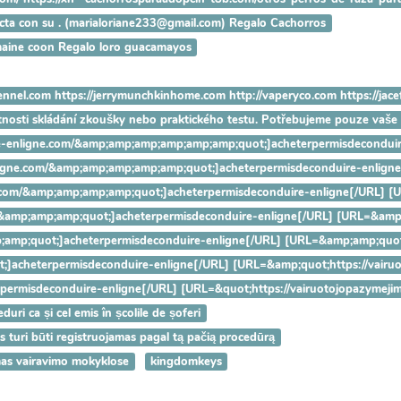
tacta con su . (marialoriane233@gmail.com) Regalo Cachorros
maine coon Regalo loro guacamayos
ennel.com https://jerrymunchkinhome.com http://vaperyco.com https://jac
utnosti skládání zkoušky nebo praktického testu. Potřebujeme pouze vaš
nduire-enligne.com/&amp;amp;amp;amp;amp;amp;quot;]acheterpermisdeco
e-enligne.com/&amp;amp;amp;amp;amp;quot;]acheterpermisdeconduire-e
ligne.com/&amp;amp;amp;amp;quot;]acheterpermisdeconduire-enligne[/U
.com/&amp;amp;amp;quot;]acheterpermisdeconduire-enligne[/URL] [URL=
&amp;amp;quot;]acheterpermisdeconduire-enligne[/URL] [URL=&amp;amp;
quot;]acheterpermisdeconduire-enligne[/URL] [URL=&amp;quot;https://v
eterpermisdeconduire-enligne[/URL] [URL=&quot;https://vairuotojopazy
uri ca și cel emis în școlile de șoferi
as turi būti registruojamas pagal tą pačią procedūrą
mas vairavimo mokyklose
kingdomkeys