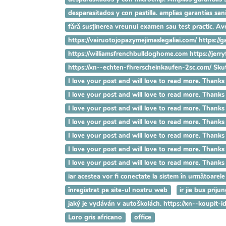
desparasitados y con pastilla. amplias garantías s
fără susținerea vreunui examen sau test practic. 
https://vairuotojopazymejimaslegaliai.com/ https://
https://williamsfrenchbulldoghome.com https://jer
https://xn--echten-fhrerscheinkaufen-2sc.com/ Sk
I love your post and will love to read more. T
I love your post and will love to read more. T
I love your post and will love to read more. T
I love your post and will love to read more. Th
I love your post and will love to read more. Th
I love your post and will love to read more. Th
I love your post and will love to read more. Tha
iar acestea vor fi conectate la sistem în următoarele
înregistrat pe site-ul nostru web
ir jie bus prij
jaký je vydáván v autoškolách. https://xn--koupit
Loro gris africano
office