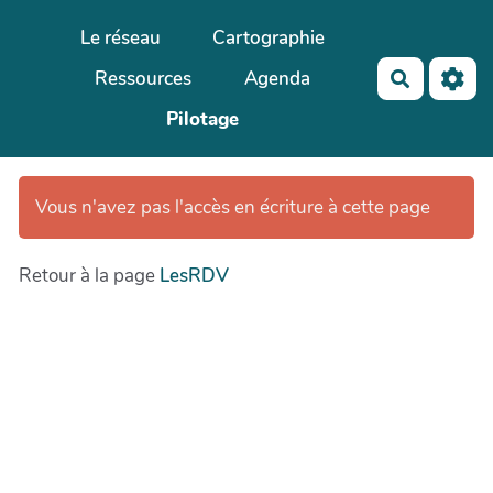
Aller au contenu principal
Le réseau
Cartographie
Ressources
Agenda
Recherch
Pilotage
Vous n'avez pas l'accès en écriture à cette page
Retour à la page
LesRDV