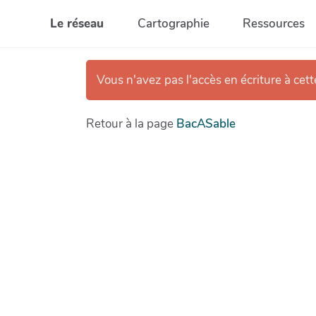
Aller au contenu principal
Le réseau
Cartographie
Ressources
Vous n'avez pas l'accès en écriture à cet
Retour à la page
BacASable