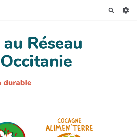
Recherch
é au Réseau
Occitanie
n durable