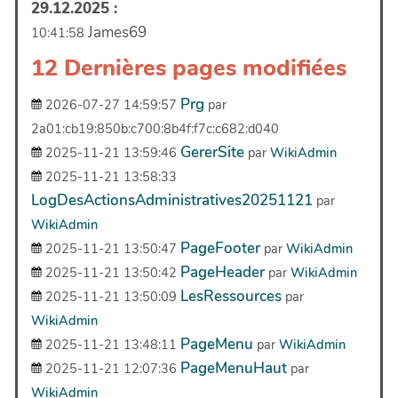
29.12.2025 :
James69
10:41:58
12 Dernières pages modifiées
Prg
2026-07-27 14:59:57
par
2a01:cb19:850b:c700:8b4f:f7c:c682:d040
GererSite
2025-11-21 13:59:46
par
WikiAdmin
2025-11-21 13:58:33
LogDesActionsAdministratives20251121
par
WikiAdmin
PageFooter
2025-11-21 13:50:47
par
WikiAdmin
PageHeader
2025-11-21 13:50:42
par
WikiAdmin
LesRessources
2025-11-21 13:50:09
par
WikiAdmin
PageMenu
2025-11-21 13:48:11
par
WikiAdmin
PageMenuHaut
2025-11-21 12:07:36
par
WikiAdmin