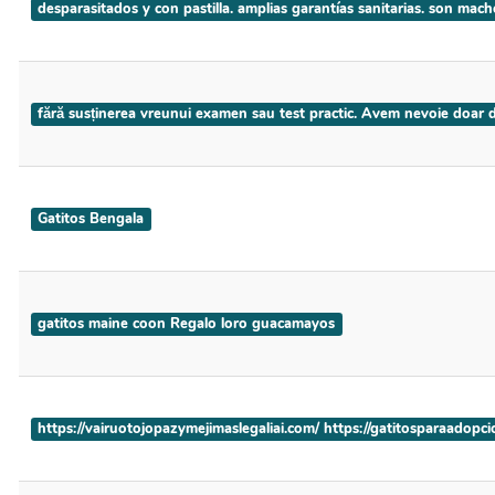
desparasitados y con pastilla. amplias garantías sanitarias. son m
fără susținerea vreunui examen sau test practic. Avem nevoie doar
Gatitos Bengala
gatitos maine coon Regalo loro guacamayos
https://vairuotojopazymejimaslegaliai.com/ https://gatitosparaadopc