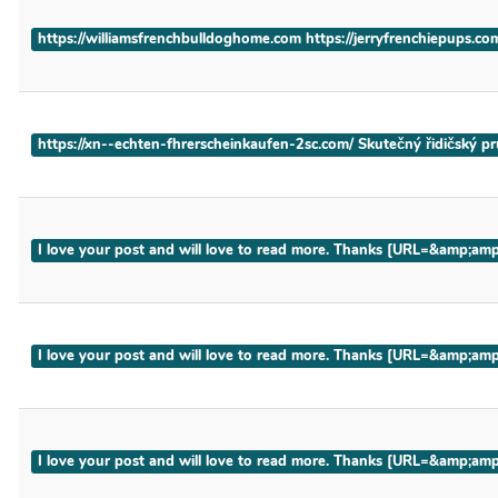
https://williamsfrenchbulldoghome.com https://jerryfrenchiepups.
https://xn--echten-fhrerscheinkaufen-2sc.com/ Skutečný řidičský 
I love your post and will love to read more. Thanks [URL=&amp
I love your post and will love to read more. Thanks [URL=&amp
I love your post and will love to read more. Thanks [URL=&amp