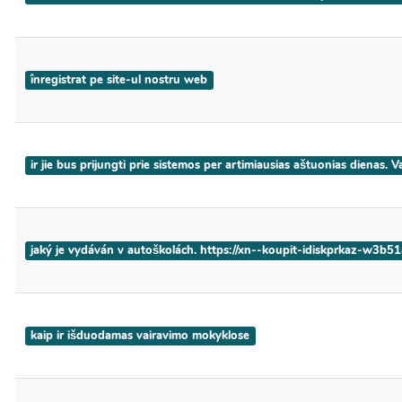
înregistrat pe site-ul nostru web
ir jie bus prijungti prie sistemos per artimiausias aštuonias dienas.
jaký je vydáván v autoškolách. https://xn--koupit-idiskprkaz-w3b5
kaip ir išduodamas vairavimo mokyklose