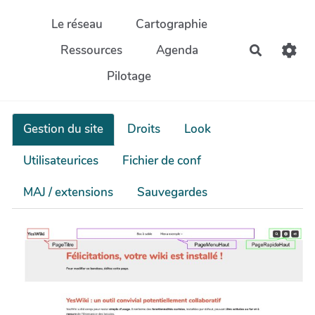
Aller au contenu principal
Le réseau
Cartographie
Ressources
Agenda
Recherch
Pilotage
Gestion du site
Droits
Look
Utilisateurices
Fichier de conf
MAJ / extensions
Sauvegardes