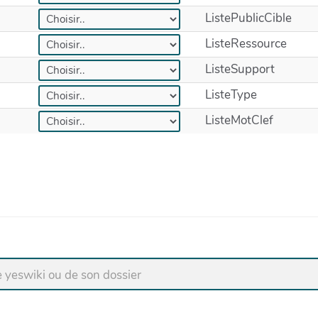
ListePublicCible
ListeRessource
ListeSupport
ListeType
ListeMotClef