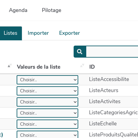
Agenda
Pilotage
Listes
Importer
Exporter
Valeurs de la liste
ID
ListeAccessibilite
ListeActeurs
ListeActivites
ListeCategoriesAgric
ListeEchelle
t)
ListeProduitsQualit