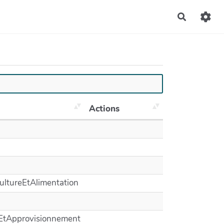
Recherch
Actions
ultureEtAlimentation
eEtApprovisionnement