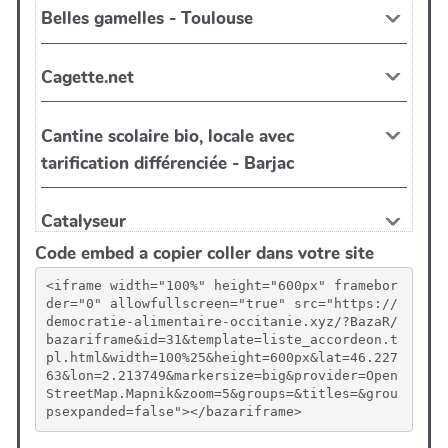
Code embed a copier coller dans votre site
<iframe width="100%" height="600px" framebor
der="0" allowfullscreen="true" src="https://
democratie-alimentaire-occitanie.xyz/?BazaR/
bazariframe&id=31&template=liste_accordeon.t
pl.html&width=100%25&height=600px&lat=46.227
63&lon=2.213749&markersize=big&provider=Open
StreetMap.Mapnik&zoom=5&groups=&titles=&grou
psexpanded=false"></bazariframe>