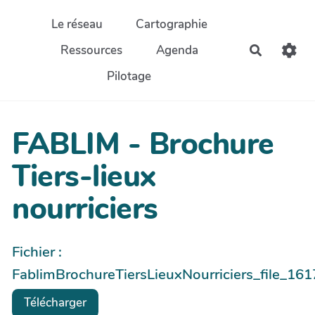
Aller au contenu principal
Le réseau
Cartographie
Ressources
Agenda
Recherch
Pilotage
FABLIM - Brochure
Tiers-lieux
nourriciers
Fichier :
FablimBrochureTiersLieuxNourriciers_file_161
Télécharger