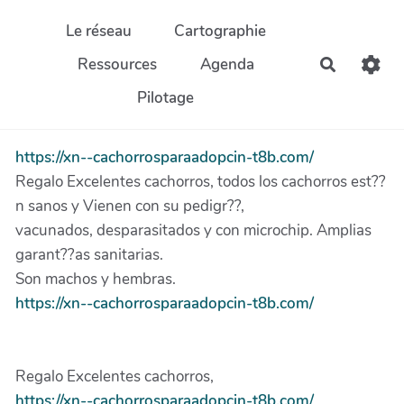
Aller au contenu principal
Le réseau
Cartographie
Ressources
Agenda
Recherch
Pilotage
https://xn--cachorrosparaadopcin-t8b.com/
Regalo Excelentes cachorros, todos los cachorros est??
n sanos y Vienen con su pedigr??,
vacunados, desparasitados y con microchip. Amplias
garant??as sanitarias.
Son machos y hembras.
https://xn--cachorrosparaadopcin-t8b.com/
Regalo Excelentes cachorros,
https://xn--cachorrosparaadopcin-t8b.com/