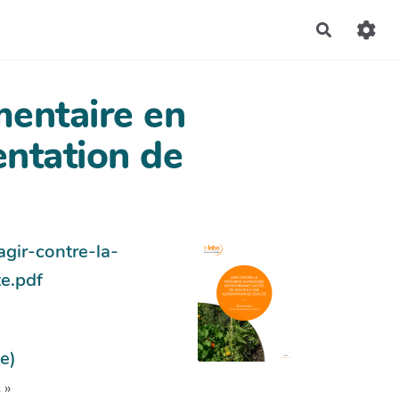
Recherch
mentaire en
entation de
gir-contre-la-
te.pdf
e)
 »