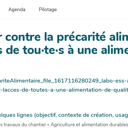
Agenda
Pilotage
contre la précarité ali
s de tou·te·s à une alim
ariteAlimentaire_file_1617116280249_labo-ess-a
t-lacces-de-toutes-a-une-alimentation-de-quali
lques lignes (objectif, contexte de création, usag
es travaux du chantier « Agriculture et alimentation durables