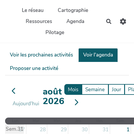
Aller au contenu principal
Le réseau
Cartographie
Ressources
Agenda
Recherch
Pilotage
Voir les prochaines activités
Voir l'agenda
Proposer une activité
août
Mois
Semaine
Jour
Pl
2026
Aujourd'hui
Lun.
Mar.
Mer.
Jeu.
Ven.
Sam.
Sem.31
27
28
29
30
31
1