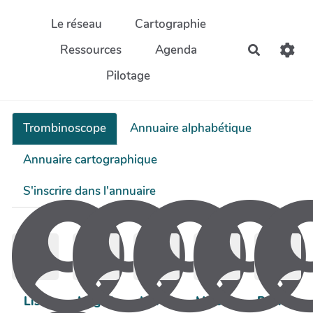
Aller au contenu principal
Le réseau
Cartographie
Ressources
Agenda
Recherch
Pilotage
Trombinoscope
Annuaire alphabétique
Annuaire cartographique
S'inscrire dans l'annuaire
Lise
Magali
Marco
Mélodie
Pauline